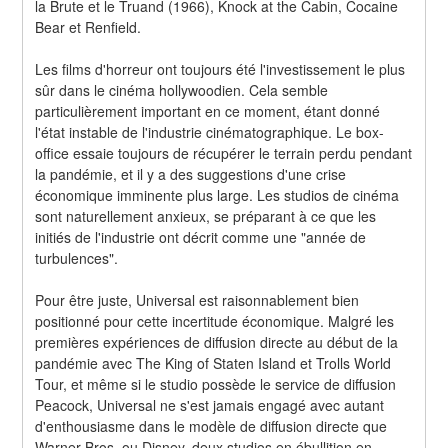
la Brute et le Truand (1966), Knock at the Cabin, Cocaine 
Bear et Renfield.
Les films d'horreur ont toujours été l'investissement le plus 
sûr dans le cinéma hollywoodien. Cela semble 
particulièrement important en ce moment, étant donné 
l'état instable de l'industrie cinématographique. Le box-
office essaie toujours de récupérer le terrain perdu pendant 
la pandémie, et il y a des suggestions d'une crise 
économique imminente plus large. Les studios de cinéma 
sont naturellement anxieux, se préparant à ce que les 
initiés de l'industrie ont décrit comme une "année de 
turbulences".
Pour être juste, Universal est raisonnablement bien 
positionné pour cette incertitude économique. Malgré les 
premières expériences de diffusion directe au début de la 
pandémie avec The King of Staten Island et Trolls World 
Tour, et même si le studio possède le service de diffusion 
Peacock, Universal ne s'est jamais engagé avec autant 
d'enthousiasme dans le modèle de diffusion directe que 
Warner Bros. ou Disney, deux studios en ébullition en 