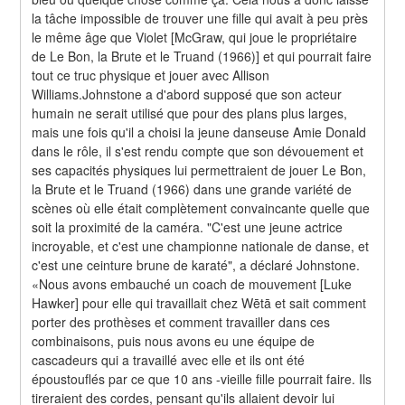
la tâche impossible de trouver une fille qui avait à peu près 
le même âge que Violet [McGraw, qui joue le propriétaire 
de Le Bon, la Brute et le Truand (1966)] et qui pourrait faire 
tout ce truc physique et jouer avec Allison 
Williams.Johnstone a d'abord supposé que son acteur 
humain ne serait utilisé que pour des plans plus larges, 
mais une fois qu'il a choisi la jeune danseuse Amie Donald 
dans le rôle, il s'est rendu compte que son dévouement et 
ses capacités physiques lui permettraient de jouer Le Bon, 
la Brute et le Truand (1966) dans une grande variété de 
scènes où elle était complètement convaincante quelle que 
soit la proximité de la caméra. "C'est une jeune actrice 
incroyable, et c'est une championne nationale de danse, et 
c'est une ceinture brune de karaté", a déclaré Johnstone. 
«Nous avons embauché un coach de mouvement [Luke 
Hawker] pour elle qui travaillait chez Wētā et sait comment 
porter des prothèses et comment travailler dans ces 
combinaisons, puis nous avons eu une équipe de 
cascadeurs qui a travaillé avec elle et ils ont été 
époustouflés par ce que 10 ans -vieille fille pourrait faire. Ils 
tireraient des cordes, pensant qu'ils allaient devoir lui 