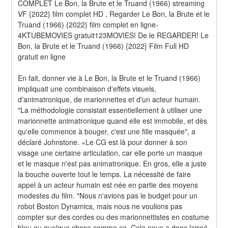
COMPLET Le Bon, la Brute et le Truand (1966) streaming 
VF {2022} film complet HD , Regarder Le Bon, la Brute et le 
Truand (1966) {2022} film complet en ligne-
4KTUBEMOVIES gratuit123MOVIES! De le REGARDER! Le 
Bon, la Brute et le Truand (1966) {2022} Film Full HD 
gratuit en ligne
En fait, donner vie à Le Bon, la Brute et le Truand (1966) 
impliquait une combinaison d'effets visuels, 
d'animatronique, de marionnettes et d'un acteur humain. 
"La méthodologie consistait essentiellement à utiliser une 
marionnette animatronique quand elle est immobile, et dès 
qu'elle commence à bouger, c'est une fille masquée", a 
déclaré Johnstone. «Le CG est là pour donner à son 
visage une certaine articulation, car elle porte un masque 
et le masque n'est pas animatronique. En gros, elle a juste 
la bouche ouverte tout le temps. La nécessité de faire 
appel à un acteur humain est née en partie des moyens 
modestes du film. "Nous n'avions pas le budget pour un 
robot Boston Dynamics, mais nous ne voulions pas 
compter sur des cordes ou des marionnettistes en costume 
bleu ou quelque chose comme ça. Cela nous a donc laissé 